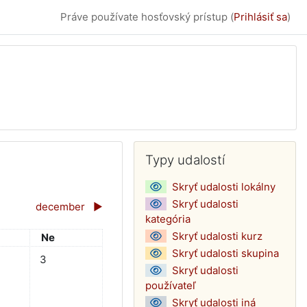
Práve používate hosťovský prístup (
Prihlásiť sa
)
Dodatočné bloky
Preskočiť Typy udalostí
Typy udalostí
Skryť udalosti lokálny
Skryť udalosti
december
▶︎
kategória
Skryť udalosti kurz
a
Nedeľa
Ne
Skryť udalosti skupina
, 1 novembra
dalosti, sobota, 2 novembra
Žiadne udalosti, nedeľa, 3 novembra
3
Skryť udalosti
používateľ
Skryť udalosti iná