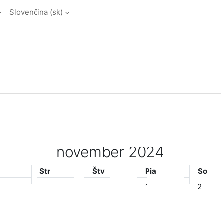
Slovenčina ‎(sk)‎
november 2024
rok
Streda
Štvrtok
Piatok
Sobot
Str
Štv
Pia
So
Žiadne udalosti, piatok
Žiadne u
1
2