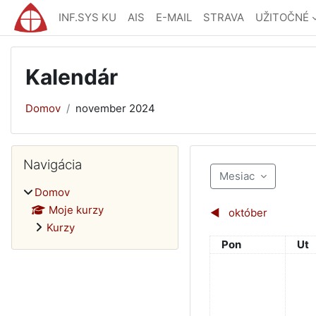
Preskočiť na hlavný obsah
INF.SYS KU
AIS
E-MAIL
STRAVA
UŽITOČNÉ
Kalendár
Domov
november 2024
Bloky
Preskočiť Navigácia
Navigácia
Mesiac
Domov
Moje kurzy
◀︎
október
Kurzy
Pondelok
Uto
Pon
Ut