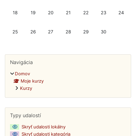
Žiadne udalosti, pondelok, 18 novembra
Žiadne udalosti, utorok, 19 novembra
Žiadne udalosti, streda, 20 novembra
Žiadne udalosti, štvrtok, 21 novem
Žiadne udalosti, piatok, 
Žiadne udalosti, 
Žiadne ud
18
19
20
21
22
23
24
Žiadne udalosti, pondelok, 25 novembra
Žiadne udalosti, utorok, 26 novembra
Žiadne udalosti, streda, 27 novembra
Žiadne udalosti, štvrtok, 28 nove
Žiadne udalosti, piatok, 
Žiadne udalosti, 
25
26
27
28
29
30
Bloky
Preskočiť Navigácia
Navigácia
Domov
Moje kurzy
Kurzy
Dodatočné bloky
Preskočiť Typy udalostí
Typy udalostí
Skryť udalosti lokálny
Skryť udalosti kategória