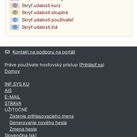
Skryť udalosti kurz
Skryť udalosti skupina
Skryť udalosti používateľ
Skryť udalosti iná
Kontakt na podporu na portáli
Práve používate hosťovský prístup (
Prihlásiť sa
)
Domov
INF.SYS KU
AIS
E-MAIL
STRAVA
UŽITOČNÉ
Zistenie prihlasovacieho mena
Generovanie nového hesla
Zmena hesla
Slovenčina ‎(sk)‎