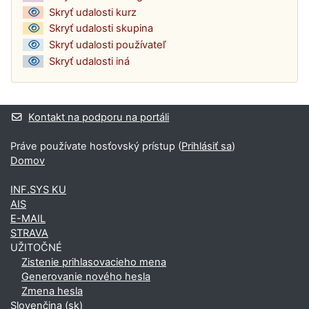
Skryť udalosti kurz
Skryť udalosti skupina
Skryť udalosti používateľ
Skryť udalosti iná
Kontakt na podporu na portáli
Práve používate hosťovský prístup (
Prihlásiť sa
)
Domov
INF.SYS KU
AIS
E-MAIL
STRAVA
UŽITOČNÉ
Zistenie prihlasovacieho mena
Generovanie nového hesla
Zmena hesla
Slovenčina ‎(sk)‎