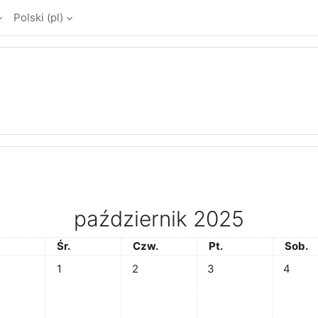
Polski ‎(pl)‎
październik 2025
rek
Środa
Czwartek
Piątek
Sobot
Śr.
Czw.
Pt.
Sob.
Brak wydarzeń, środa, 1 października
Brak wydarzeń, czwartek, 2 październ
Brak wydarzeń, piątek,
Brak wyd
1
2
3
4