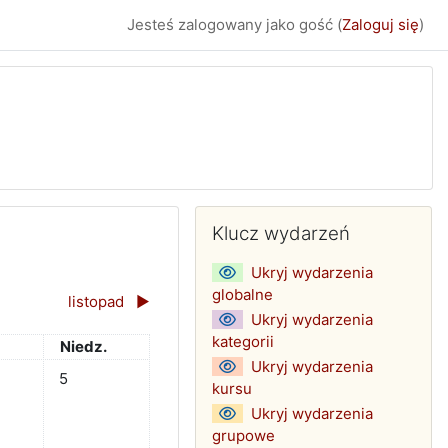
Jesteś zalogowany jako gość (
Zaloguj się
)
Bloki uzupełniając
Pomiń Klucz wydarzeń
Klucz wydarzeń
Ukryj wydarzenia
globalne
listopad
▶︎
Ukryj wydarzenia
kategorii
a
Niedziela
Niedz.
Ukryj wydarzenia
ika
 3 października
arzeń, sobota, 4 października
Brak wydarzeń, niedziela, 5 października
5
kursu
Ukryj wydarzenia
grupowe