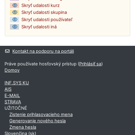
Skryť udalosti kurz
Skryť udalosti skupina
Skryť udalosti používateľ
Skryť udalosti iná
Kontakt na podporu na portáli
Práve používate hosťovský prístup (
Prihlásiť sa
)
Domov
INF.SYS KU
AIS
E-MAIL
STRAVA
UŽITOČNÉ
Zistenie prihlasovacieho mena
Generovanie nového hesla
Zmena hesla
Slovenčina ‎(sk)‎