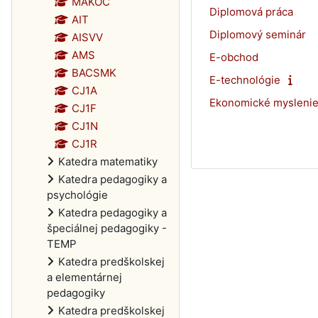
MAKOC
Diplomová práca
AIT
Diplomový seminár
AISVV
AMS
E-obchod
BACSMK
E-technológie
CJ1A
Ekonomické myslenie
CJ1F
CJ1N
CJ1R
Katedra matematiky
Katedra pedagogiky a
psychológie
Katedra pedagogiky a
špeciálnej pedagogiky -
TEMP
Katedra predškolskej
a elementárnej
pedagogiky
Katedra predškolskej