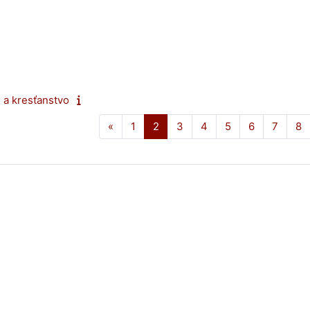
 a kresťanstvo
Predchádzajúca stránka
Strana 1
Strana 2
Strana 3
Strana 4
Strana 5
Strana 6
Strana
S
«
1
2
3
4
5
6
7
8