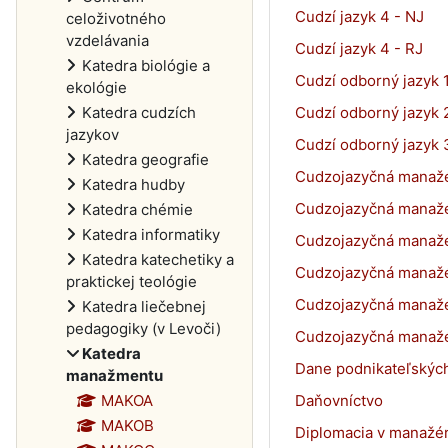
Cudzí jazyk 4 - NJ
celoživotného
vzdelávania
Cudzí jazyk 4 - RJ
Katedra biológie a
Cudzí odborný jazyk 
ekológie
Katedra cudzích
Cudzí odborný jazyk 
jazykov
Cudzí odborný jazyk 
Katedra geografie
Cudzojazyčná manažé
Katedra hudby
Cudzojazyčná manažé
Katedra chémie
Katedra informatiky
Cudzojazyčná manažé
Katedra katechetiky a
Cudzojazyčná manažé
praktickej teológie
Cudzojazyčná manažé
Katedra liečebnej
pedagogiky (v Levoči)
Cudzojazyčná manažé
Katedra
Dane podnikateľskýc
manažmentu
MAKOA
Daňovníctvo
MAKOB
Diplomacia v manažé