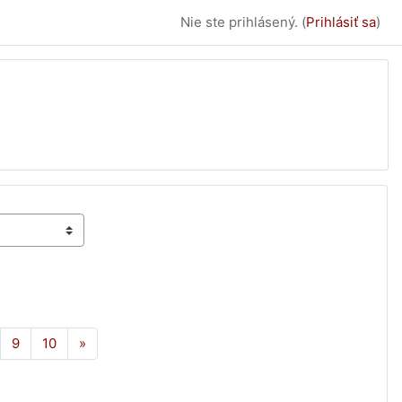
Nie ste prihlásený. (
Prihlásiť sa
)
 7
trana 8
Strana 9
Strana 10
Ďalšia stránka
9
10
»