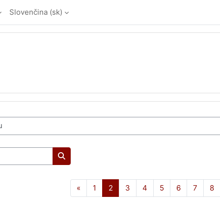
Slovenčina ‎(sk)‎
Vyhľadať kurzy
Predchádzajúca stránka
Strana 1
Strana 2
Strana 3
Strana 4
Strana 5
Strana 6
Strana
S
«
1
2
3
4
5
6
7
8