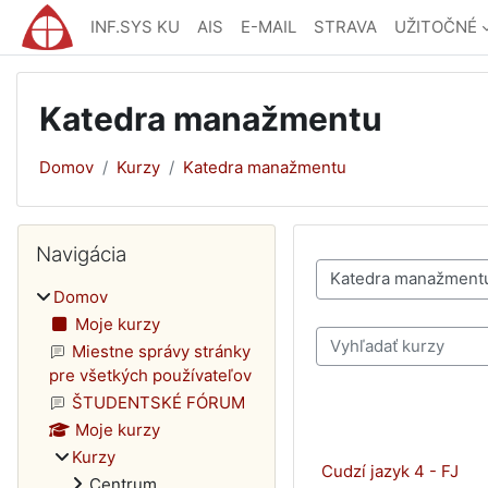
Preskočiť na hlavný obsah
INF.SYS KU
AIS
E-MAIL
STRAVA
UŽITOČNÉ
Katedra manažmentu
Domov
Kurzy
Katedra manažmentu
Bloky
Preskočiť Navigácia
Navigácia
Kategórie kurzov
Domov
Moje kurzy
Vyhľadať kurzy
Miestne správy stránky
pre všetkých používateľov
ŠTUDENTSKÉ FÓRUM
Moje kurzy
Kurzy
Cudzí jazyk 4 - FJ
Centrum