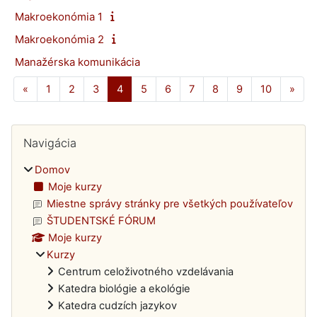
Makroekonómia 1
Makroekonómia 2
Manažérska komunikácia
Predchádzajúca stránka
Strana 1
Strana 2
Strana 3
Strana 4
Strana 5
Strana 6
Strana 7
Strana 8
Strana 9
Strana 10
Ďalš
«
1
2
3
4
5
6
7
8
9
10
»
Bloky
Preskočiť Navigácia
Navigácia
Domov
Moje kurzy
Miestne správy stránky pre všetkých používateľov
ŠTUDENTSKÉ FÓRUM
Moje kurzy
Kurzy
Centrum celoživotného vzdelávania
Katedra biológie a ekológie
Katedra cudzích jazykov