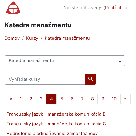
Preskočiť na hlavný obsah
Nie ste prihlásený. (
Prihlásiť sa
)
Katedra manažmentu
Domov
Kurzy
Katedra manažmentu
Kategórie kurzov
Vyhľadať kurzy
Vyhľadať kurzy
Predchádzajúca stránka
Strana 1
Strana 2
Strana 3
Strana 4
Strana 5
Strana 6
Strana 7
Strana 8
Strana 9
Strana 10
Ďalš
«
1
2
3
4
5
6
7
8
9
10
»
Francúzsky jazyk - manažérska komunikácia B
Francúzsky jazyk - manažérska komunikácia C
Hodnotenie a odmeňovanie zamestnancov