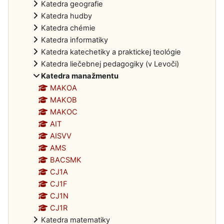
Katedra geografie
Katedra hudby
Katedra chémie
Katedra informatiky
Katedra katechetiky a praktickej teológie
Katedra liečebnej pedagogiky (v Levoči)
Katedra manažmentu
MAKOA
MAKOB
MAKOC
AIT
AISVV
AMS
BACSMK
CJ1A
CJ1F
CJ1N
CJ1R
Katedra matematiky