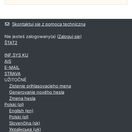
Bloki uzupełniające
Skontaktuj się z pomocą techniczną
Nie jesteś zalogowany(a) (
Zaloguj się
)
ŠTAT2
INF.SYS KU
AIS
E-MAIL
STRAVA
UŽITOČNÉ
Zistenie prihlasovacieho mena
Generovanie nového hesla
Zmena hesla
Polski ‎(pl)‎
English ‎(en)‎
Polski ‎(pl)‎
Slovenčina ‎(sk)‎
Українська ‎(uk)‎