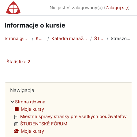
Przejdź do głównej zawartości
Nie jesteś zalogowany(a) (
Zaloguj się
)
Informacje o kursie
Strona główna
Kursy
Katedra manažmentu
ŠTAT2
Streszczenie
Štatistika 2
Bloki
Pomiń Nawigacja
Nawigacja
Strona główna
Moje kursy
Miestne správy stránky pre všetkých používateľov
ŠTUDENTSKÉ FÓRUM
Moje kursy