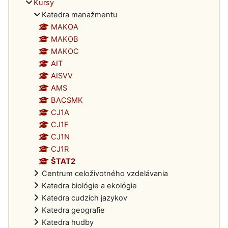
Kursy
Katedra manažmentu
MAKOA
MAKOB
MAKOC
AIT
AISVV
AMS
BACSMK
CJ1A
CJ1F
CJ1N
CJ1R
ŠTAT2
Centrum celoživotného vzdelávania
Katedra biológie a ekológie
Katedra cudzích jazykov
Katedra geografie
Katedra hudby