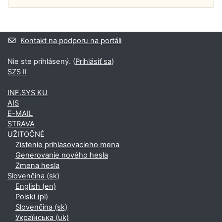
Dodatočné bloky
Kontakt na podporu na portáli
Nie ste prihlásený. (
Prihlásiť sa
)
SZS II
INF.SYS KU
AIS
E-MAIL
STRAVA
UŽITOČNÉ
Zistenie prihlasovacieho mena
Generovanie nového hesla
Zmena hesla
Slovenčina ‎(sk)‎
English ‎(en)‎
Polski ‎(pl)‎
Slovenčina ‎(sk)‎
Українська ‎(uk)‎