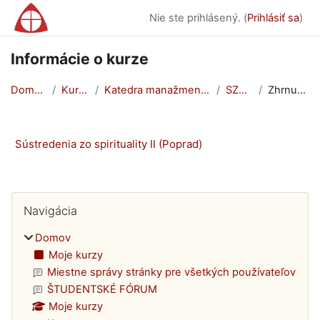
Preskočiť na hlavný obsah
Nie ste prihlásený. (
Prihlásiť sa
)
Informácie o kurze
Domov
Kurzy
Katedra manažmentu
SZS II
Zhrnutie
Sústredenia zo spirituality II (Poprad)
Bloky
Preskočiť Navigácia
Navigácia
Domov
Moje kurzy
Miestne správy stránky pre všetkých používateľov
ŠTUDENTSKÉ FÓRUM
Moje kurzy