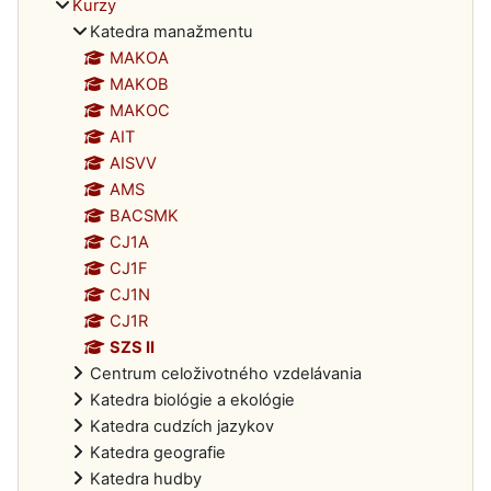
Kurzy
Katedra manažmentu
MAKOA
MAKOB
MAKOC
AIT
AISVV
AMS
BACSMK
CJ1A
CJ1F
CJ1N
CJ1R
SZS II
Centrum celoživotného vzdelávania
Katedra biológie a ekológie
Katedra cudzích jazykov
Katedra geografie
Katedra hudby