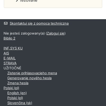
Testovanie
Bloki uzupełniające
Skontaktuj się z pomocą techniczną
Nie jesteś zalogowany(a) (
Zaloguj się
)
Biblio 2
INF.SYS KU
AIS
E-MAIL
STRAVA
UŽITOČNÉ
Zistenie prihlasovacieho mena
Generovanie nového hesla
Zmena hesla
Polski ‎(pl)‎
English ‎(en)‎
Polski ‎(pl)‎
Slovenčina ‎(sk)‎