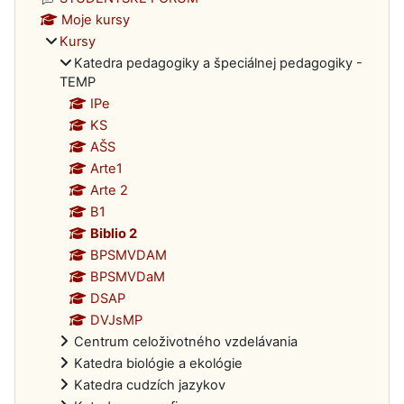
Moje kursy
Kursy
Katedra pedagogiky a špeciálnej pedagogiky -
TEMP
IPe
KS
AŠS
Arte1
Arte 2
B1
Biblio 2
BPSMVDAM
BPSMVDaM
DSAP
DVJsMP
Centrum celoživotného vzdelávania
Katedra biológie a ekológie
Katedra cudzích jazykov