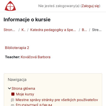
Przejdź do głównej zawartości
Nie jesteś zalogowany(a) (
Zaloguj się
)
Informacje o kursie
Strona główna
Kursy
Katedra pedagogiky a špeciálnej pedagogiky - TEMP
Biblio 2
Streszczenie
Biblioterapia 2
Teacher:
Kováčová Barbora
Bloki
Pomiń Nawigacja
Nawigacja
Strona główna
Moje kursy
Miestne správy stránky pre všetkých používateľov
ŠTUDENTSKÉ FÓRUM