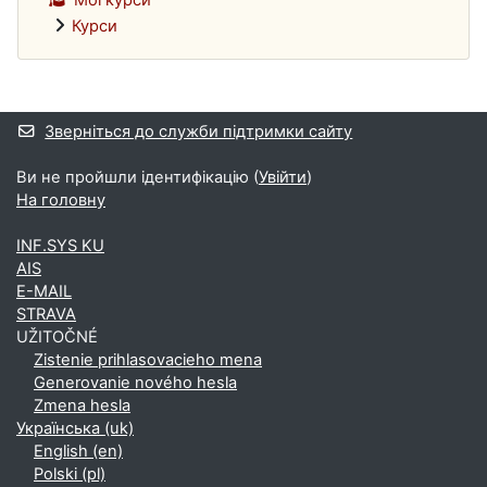
Курси
Додаткові блоки
Зверніться до служби підтримки сайту
Ви не пройшли ідентифікацію (
Увійти
)
На головну
INF.SYS KU
AIS
E-MAIL
STRAVA
UŽITOČNÉ
Zistenie prihlasovacieho mena
Generovanie nového hesla
Zmena hesla
Українська ‎(uk)‎
English ‎(en)‎
Polski ‎(pl)‎