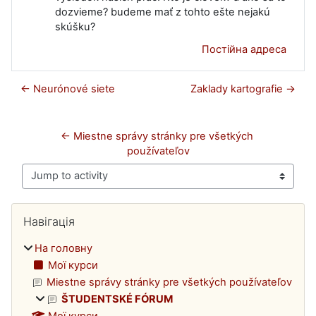
dozvieme? budeme mať z tohto ešte nejakú
skúšku?
Постійна адреса
← Neurónové siete
Zaklady kartografie →
← Miestne správy stránky pre všetkých 
používateľov
Jump to activity
Блоки
Пропустити Навігація
Навігація
На головну
Мої курси
Miestne správy stránky pre všetkých používateľov
ŠTUDENTSKÉ FÓRUM
Мої курси