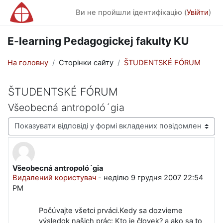
Перейти до головного вмісту
Ви не пройшли ідентифікацію (
Увійти
)
E-learning Pedagogickej fakulty KU
На головну
Сторінки сайту
ŠTUDENTSKÉ FÓRUM
ŠTUDENTSKÉ FÓRUM
Všeobecná antropoló´gia
Тип показу
Všeobecná antropoló´gia
Кількість відповідей: 0
Видалений користувач
-
неділю 9 грудня 2007 22:54
PM
Počúvajte všetci prváci.Kedy sa dozvieme
výsledok našich prác: Kto je človek? a ako sa to