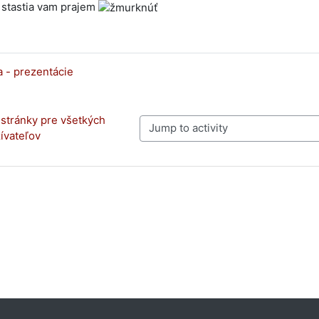
a stastia vam prajem
a - prezentácie
stránky pre všetkých 
Jump to activity
ívateľov