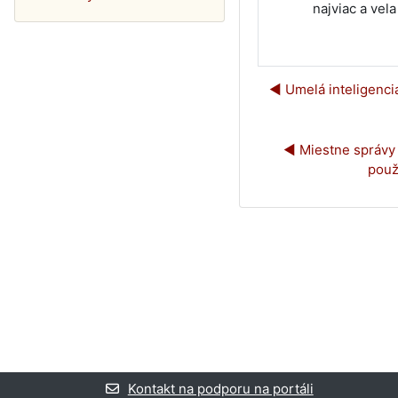
najviac a vel
◀︎ Umelá inteligenci
◀︎ Miestne správy 
použ
Kontakt na podporu na portáli