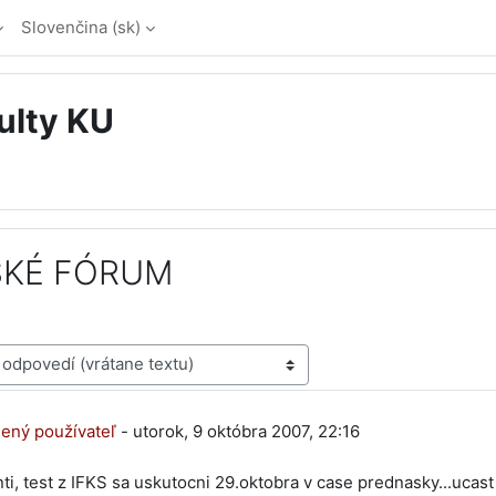
Slovenčina ‎(sk)‎
ulty KU
KÉ FÓRUM
dí: 0
ený používateľ
-
utorok, 9 októbra 2007, 22:16
ti, test z IFKS sa uskutocni 29.oktobra v case prednasky...ucas