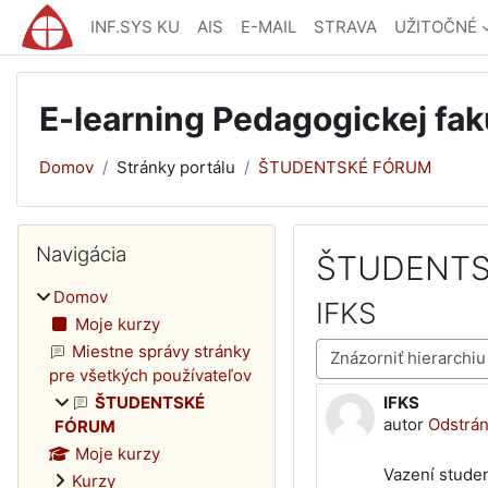
Preskočiť na hlavný obsah
INF.SYS KU
AIS
E-MAIL
STRAVA
UŽITOČNÉ
E-learning Pedagogickej fak
Domov
Stránky portálu
ŠTUDENTSKÉ FÓRUM
Bloky
Preskočiť Navigácia
Navigácia
ŠTUDENTS
Domov
IFKS
Moje kurzy
Mód zobrazenia
Miestne správy stránky
pre všetkých používateľov
IFKS
ŠTUDENTSKÉ
Počet odpove
autor
Odstrán
FÓRUM
Moje kurzy
Vazení studen
Kurzy