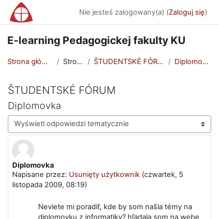
Przejdź do głównej zawartości
Nie jesteś zalogowany(a) (
Zaloguj się
)
E-learning Pedagogickej fakulty KU
Strona główna
Strony
ŠTUDENTSKÉ FÓRUM
Diplomovka
ŠTUDENTSKÉ FÓRUM
Diplomovka
Sposób wyświetlania
Diplomovka
Liczba odpowiedzi: 0
Napisane przez:
Usunięty użytkownik
(
czwartek, 5
listopada 2009, 08:19
)
Neviete mi poradiť, kde by som našla témy na
diplomovku z informatiky? hľadala som na webe