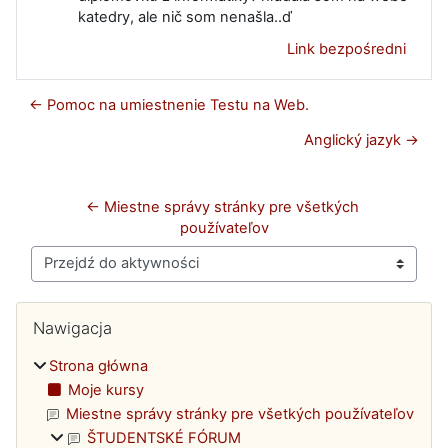
katedry, ale nič som nenašla..ď
Link bezpośredni
← Pomoc na umiestnenie Testu na Web.
Anglický jazyk →
← Miestne správy stránky pre všetkých 
používateľov
Przejdź do aktywności
Bloki
Pomiń Nawigacja
Nawigacja
Strona główna
Moje kursy
Miestne správy stránky pre všetkých používateľov
ŠTUDENTSKÉ FÓRUM