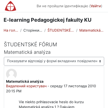
Перейти до головного вмісту
Ви не пройшли ідентифікацію (
Увійти
)
E-learning Pedagogickej fakulty KU
На головну
Сторінки сайту
ŠTUDENTSKÉ FÓRUM
Matematická analýza
ŠTUDENTSKÉ FÓRUM
Matematická analýza
Тип показу
Matematická analýza
Кількість відповідей: 0
Видалений користувач
-
середу 17 листопада 2010
20:15 PM
Vie niekto prihlasovacie heslo do kurzu
Matematická analýza 1 ? Dakujem