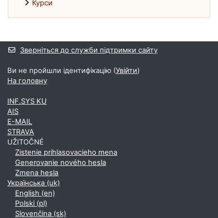
Курси
Додаткові блоки
Зверніться до служби підтримки сайту
Ви не пройшли ідентифікацію (
Увійти
)
На головну
INF.SYS KU
AIS
E-MAIL
STRAVA
UŽITOČNÉ
Zistenie prihlasovacieho mena
Generovanie nového hesla
Zmena hesla
Українська ‎(uk)‎
English ‎(en)‎
Polski ‎(pl)‎
Slovenčina ‎(sk)‎