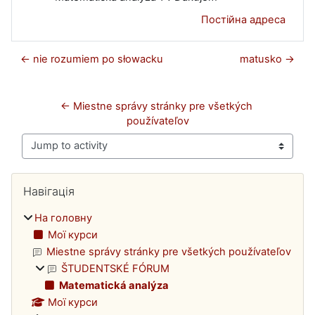
Постійна адреса
← nie rozumiem po słowacku
matusko →
← Miestne správy stránky pre všetkých 
používateľov
Jump to activity
Блоки
Пропустити Навігація
Навігація
На головну
Мої курси
Miestne správy stránky pre všetkých používateľov
ŠTUDENTSKÉ FÓRUM
Matematická analýza
Мої курси