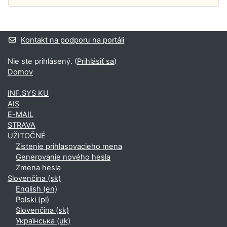
Dodatočné bloky
Kontakt na podporu na portáli
Nie ste prihlásený. (
Prihlásiť sa
)
Domov
INF.SYS KU
AIS
E-MAIL
STRAVA
UŽITOČNÉ
Zistenie prihlasovacieho mena
Generovanie nového hesla
Zmena hesla
Slovenčina ‎(sk)‎
English ‎(en)‎
Polski ‎(pl)‎
Slovenčina ‎(sk)‎
Українська ‎(uk)‎