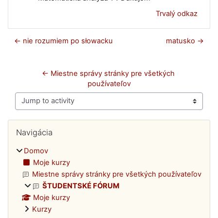
Trvalý odkaz
← nie rozumiem po słowacku
matusko →
← Miestne správy stránky pre všetkých 
používateľov
Jump to activity
Bloky
Preskočiť Navigácia
Navigácia
Domov
Moje kurzy
Miestne správy stránky pre všetkých používateľov
ŠTUDENTSKÉ FÓRUM
Moje kurzy
Kurzy