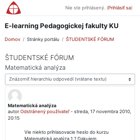
Preskočiť na hlavný obsah
Nie ste prihlásený. (
Prihlásiť sa
)
E-learning Pedagogickej fakulty KU
Domov
Stránky portálu
ŠTUDENTSKÉ FÓRUM
ŠTUDENTSKÉ FÓRUM
Matematická analýza
Mód zobrazenia
Matematická analýza
Počet odpovedí: 0
autor
Odstránený používateľ
-
streda, 17 novembra 2010,
20:15
Vie niekto prihlasovacie heslo do kurzu
Matematická analýza 1 ? Dakujem