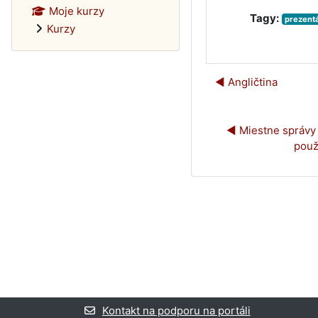
Moje kurzy
Tagy:
prezent
Kurzy
◀︎ Angličtina
◀︎ Miestne správy 
použ
Kontakt na podporu na portáli