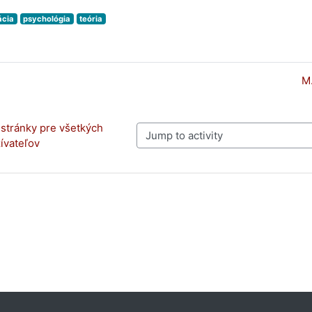
ácia
psychológia
teória
M.
stránky pre všetkých 
Jump to activity
ívateľov