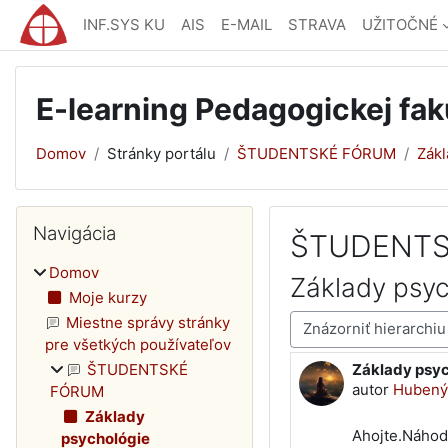
Preskočiť na hlavný obsah
INF.SYS KU
AIS
E-MAIL
STRAVA
UŽITOČNÉ
E-learning Pedagogickej fak
Domov
Stránky portálu
ŠTUDENTSKÉ FÓRUM
Zákl
Bloky
Preskočiť Navigácia
Navigácia
ŠTUDENTS
Domov
Základy psyc
Moje kurzy
Mód zobrazenia
Miestne správy stránky
pre všetkých používateľov
Základy psyc
ŠTUDENTSKÉ
Počet odpove
autor
Hubený 
FÓRUM
Základy
Ahojte.Náhod
psychológie