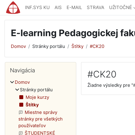
Preskočiť na hlavný obsah
INF.SYS KU
AIS
E-MAIL
STRAVA
UŽITOČNÉ
E-learning Pedagogickej fak
Domov
Stránky portálu
Štítky
#CK20
Bloky
Preskočiť Navigácia
Navigácia
#CK20
Domov
Žiadne výsledky pre 
Stránky portálu
Moje kurzy
Štítky
Miestne správy
stránky pre všetkých
používateľov
ŠTUDENTSKÉ