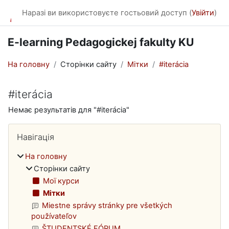
Перейти до головного вмісту
Наразі ви використовуєте гостьовий доступ (
Увійти
)
E-learning Pedagogickej fakulty KU
На головну
Сторінки сайту
Мітки
#iterácia
#iterácia
Немає результатів для "#iterácia"
Блоки
Пропустити Навігація
Навігація
На головну
Сторінки сайту
Мої курси
Мітки
Miestne správy stránky pre všetkých
používateľov
ŠTUDENTSKÉ FÓRUM