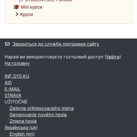
Мої курси
Курси
Додаткові блоки
Зверніться до служби підтримки сайту
Наразі ви використовуєте гостьовий доступ (
Увійти
)
На головну
INF.SYS KU
AIS
E-MAIL
STRAVA
UŽITOČNÉ
Zistenie prihlasovacieho mena
Generovanie nového hesla
Zmena hesla
Українська ‎(uk)‎
English ‎(en)‎