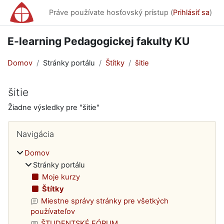
Preskočiť na hlavný obsah
Práve používate hosťovský prístup (
Prihlásiť sa
)
E-learning Pedagogickej fakulty KU
Domov
Stránky portálu
Štítky
šitie
šitie
Žiadne výsledky pre "šitie"
Bloky
Preskočiť Navigácia
Navigácia
Domov
Stránky portálu
Moje kurzy
Štítky
Miestne správy stránky pre všetkých
používateľov
ŠTUDENTSKÉ FÓRUM