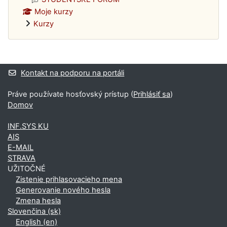
Moje kurzy
Kurzy
Dodatočné bloky
Kontakt na podporu na portáli
Práve používate hosťovský prístup (
Prihlásiť sa
)
Domov
INF.SYS KU
AIS
E-MAIL
STRAVA
UŽITOČNÉ
Zistenie prihlasovacieho mena
Generovanie nového hesla
Zmena hesla
Slovenčina ‎(sk)‎
English ‎(en)‎