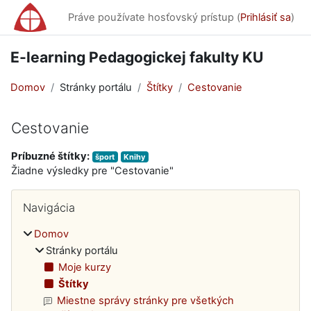
Preskočiť na hlavný obsah
Práve používate hosťovský prístup (
Prihlásiť sa
)
E-learning Pedagogickej fakulty KU
Domov
Stránky portálu
Štítky
Cestovanie
Cestovanie
Príbuzné štítky:
šport
Knihy
Žiadne výsledky pre "Cestovanie"
Bloky
Preskočiť Navigácia
Navigácia
Domov
Stránky portálu
Moje kurzy
Štítky
Miestne správy stránky pre všetkých