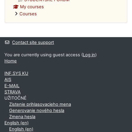
My courses
Courses
Supplementary blocks
Contact site support
You are currently using guest access (
Log in
)
Home
INF.SYS KU
AIS
E-MAIL
STRAVA
UŽITOČNÉ
Zistenie prihlasovacieho mena
Generovanie nového hesla
Zmena hesla
English ‎(en)‎
English ‎(en)‎