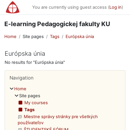
Skip to main content
You are currently using guest access (
Log in
)
E-learning Pedagogickej fakulty KU
Home
Site pages
Tags
Európska únia
Európska únia
No results for "Európska únia"
Blocks
Skip Navigation
Navigation
Home
Site pages
My courses
Tags
Miestne správy stránky pre všetkých
používateľov
ŠTUDENTSKÉ FÓRUM