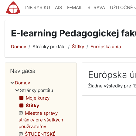
Preskočiť na hlavný obsah
INF.SYS KU
AIS
E-MAIL
STRAVA
UŽITOČNÉ
E-learning Pedagogickej fak
Domov
Stránky portálu
Štítky
Európska únia
Bloky
Preskočiť Navigácia
Navigácia
Európska ú
Domov
Žiadne výsledky pre "
Stránky portálu
Moje kurzy
Štítky
Miestne správy
stránky pre všetkých
používateľov
ŠTUDENTSKÉ