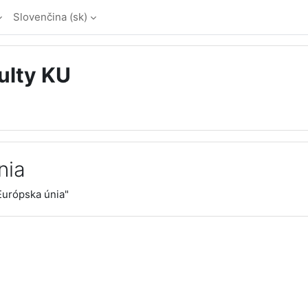
Slovenčina ‎(sk)‎
ulty KU
nia
Európska únia"