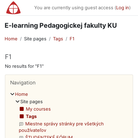
Skip to main content
You are currently using guest access (
Log in
)
E-learning Pedagogickej fakulty KU
Home
Site pages
Tags
F1
F1
No results for "F1"
Blocks
Skip Navigation
Navigation
Home
Site pages
My courses
Tags
Miestne správy stránky pre všetkých
používateľov
ŠTUDENTSKÉ FÓRUM