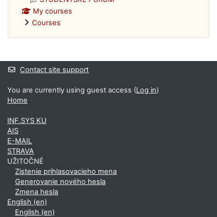
My courses
Courses
Supplementary blocks
Contact site support
You are currently using guest access (
Log in
)
Home
INF.SYS KU
AIS
E-MAIL
STRAVA
UŽITOČNÉ
Zistenie prihlasovacieho mena
Generovanie nového hesla
Zmena hesla
English ‎(en)‎
English ‎(en)‎