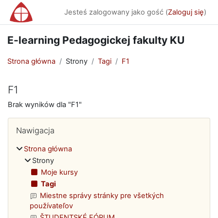
Przejdź do głównej zawartości
Jesteś zalogowany jako gość (
Zaloguj się
)
E-learning Pedagogickej fakulty KU
Strona główna
Strony
Tagi
F1
F1
Brak wyników dla "F1"
Bloki
Pomiń Nawigacja
Nawigacja
Strona główna
Strony
Moje kursy
Tagi
Miestne správy stránky pre všetkých
používateľov
ŠTUDENTSKÉ FÓRUM