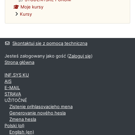
Moje kursy
Kursy
Bloki uzupełniające
Skontaktuj się z pomocą techniczną
Jesteś zalogowany jako gość (
Zaloguj się
)
Strona główna
INF.SYS KU
AIS
E-MAIL
STRAVA
UŽITOČNÉ
Zistenie prihlasovacieho mena
Generovanie nového hesla
Zmena hesla
Polski ‎(pl)‎
English ‎(en)‎