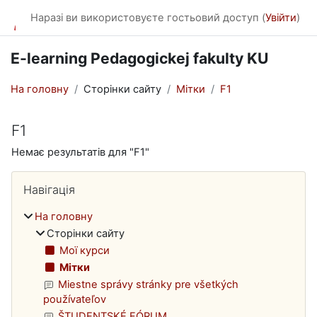
Перейти до головного вмісту
Наразі ви використовуєте гостьовий доступ (
Увійти
)
E-learning Pedagogickej fakulty KU
На головну
Сторінки сайту
Мітки
F1
F1
Немає результатів для "F1"
Блоки
Пропустити Навігація
Навігація
На головну
Сторінки сайту
Мої курси
Мітки
Miestne správy stránky pre všetkých
používateľov
ŠTUDENTSKÉ FÓRUM