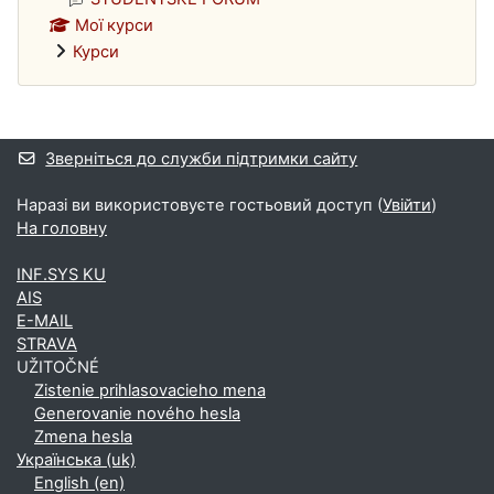
Мої курси
Курси
Додаткові блоки
Зверніться до служби підтримки сайту
Наразі ви використовуєте гостьовий доступ (
Увійти
)
На головну
INF.SYS KU
AIS
E-MAIL
STRAVA
UŽITOČNÉ
Zistenie prihlasovacieho mena
Generovanie nového hesla
Zmena hesla
Українська ‎(uk)‎
English ‎(en)‎