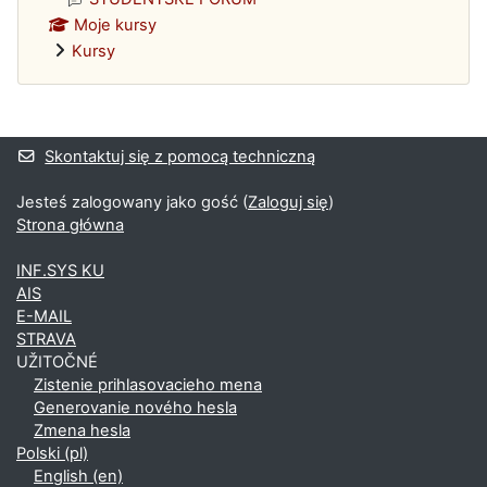
Moje kursy
Kursy
Bloki uzupełniające
Skontaktuj się z pomocą techniczną
Jesteś zalogowany jako gość (
Zaloguj się
)
Strona główna
INF.SYS KU
AIS
E-MAIL
STRAVA
UŽITOČNÉ
Zistenie prihlasovacieho mena
Generovanie nového hesla
Zmena hesla
Polski ‎(pl)‎
English ‎(en)‎