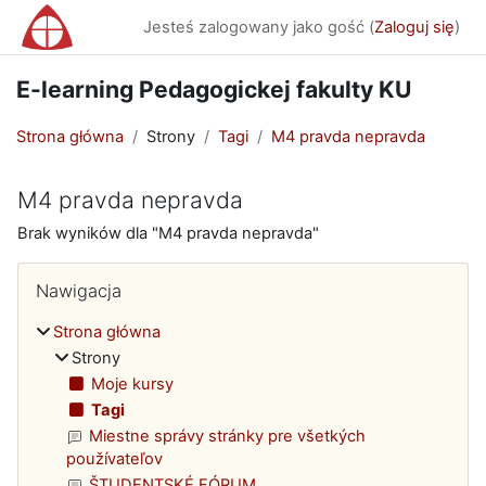
Przejdź do głównej zawartości
Jesteś zalogowany jako gość (
Zaloguj się
)
E-learning Pedagogickej fakulty KU
Strona główna
Strony
Tagi
M4 pravda nepravda
M4 pravda nepravda
Brak wyników dla "M4 pravda nepravda"
Bloki
Pomiń Nawigacja
Nawigacja
Strona główna
Strony
Moje kursy
Tagi
Miestne správy stránky pre všetkých
používateľov
ŠTUDENTSKÉ FÓRUM