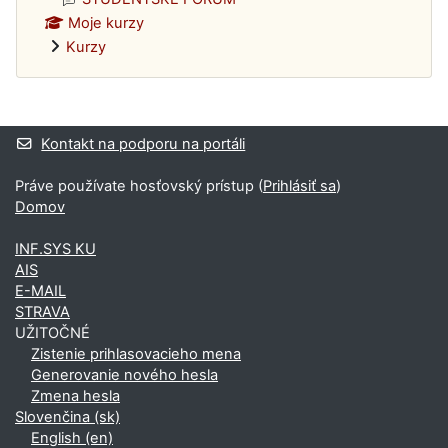
Moje kurzy
Kurzy
Dodatočné bloky
Kontakt na podporu na portáli
Práve používate hosťovský prístup (
Prihlásiť sa
)
Domov
INF.SYS KU
AIS
E-MAIL
STRAVA
UŽITOČNÉ
Zistenie prihlasovacieho mena
Generovanie nového hesla
Zmena hesla
Slovenčina ‎(sk)‎
English ‎(en)‎