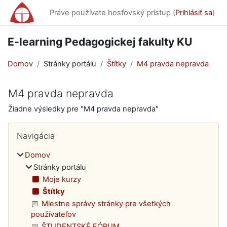
Preskočiť na hlavný obsah
Práve používate hosťovský prístup (
Prihlásiť sa
)
E-learning Pedagogickej fakulty KU
Domov
Stránky portálu
Štítky
M4 pravda nepravda
M4 pravda nepravda
Žiadne výsledky pre "M4 pravda nepravda"
Bloky
Preskočiť Navigácia
Navigácia
Domov
Stránky portálu
Moje kurzy
Štítky
Miestne správy stránky pre všetkých
používateľov
ŠTUDENTSKÉ FÓRUM