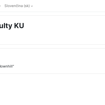
Slovenčina ‎(sk)‎
ulty KU
downhill"