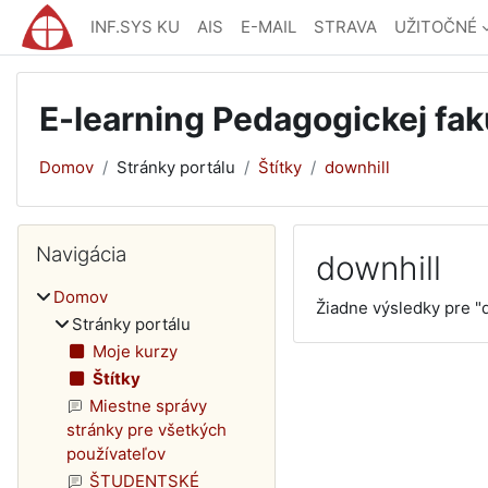
Preskočiť na hlavný obsah
INF.SYS KU
AIS
E-MAIL
STRAVA
UŽITOČNÉ
E-learning Pedagogickej fak
Domov
Stránky portálu
Štítky
downhill
Bloky
Preskočiť Navigácia
Navigácia
downhill
Domov
Žiadne výsledky pre "
Stránky portálu
Moje kurzy
Štítky
Miestne správy
stránky pre všetkých
používateľov
ŠTUDENTSKÉ