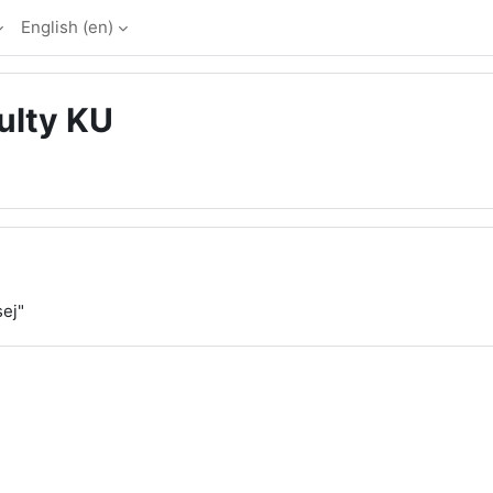
English ‎(en)‎
ulty KU
sej"