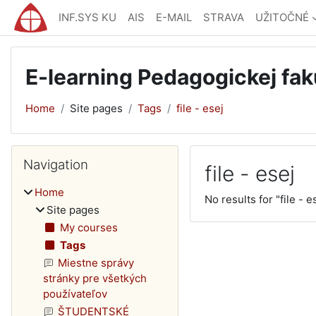
Skip to main content
INF.SYS KU
AIS
E-MAIL
STRAVA
UŽITOČNÉ
E-learning Pedagogickej fak
Home
Site pages
Tags
file - esej
Blocks
Skip Navigation
Navigation
file - esej
Home
No results for "file - e
Site pages
My courses
Tags
Miestne správy
stránky pre všetkých
používateľov
ŠTUDENTSKÉ