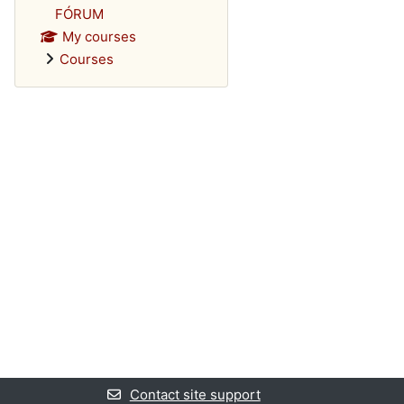
FÓRUM
My courses
Courses
Contact site support