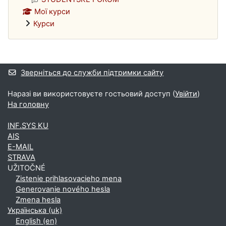
Мої курси
Курси
Додаткові блоки
Зверніться до служби підтримки сайту
Наразі ви використовуєте гостьовий доступ (
Увійти
)
На головну
INF.SYS KU
AIS
E-MAIL
STRAVA
UŽITOČNÉ
Zistenie prihlasovacieho mena
Generovanie nového hesla
Zmena hesla
Українська ‎(uk)‎
English ‎(en)‎