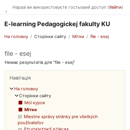
Перейти до головного вмісту
Наразі ви використовуєте гостьовий доступ (
Увійти
)
E-learning Pedagogickej fakulty KU
На головну
Сторінки сайту
Мітки
file - esej
file - esej
Немає результатів для "file - esej"
Блоки
Пропустити Навігація
Навігація
На головну
Сторінки сайту
Мої курси
Мітки
Miestne správy stránky pre všetkých
používateľov
ŠTUDENTSKÉ FÓRUM