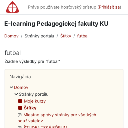
Preskočiť na hlavný obsah
Práve používate hosťovský prístup (
Prihlásiť sa
)
E-learning Pedagogickej fakulty KU
Domov
Stránky portálu
Štítky
futbal
futbal
Žiadne výsledky pre "futbal"
Bloky
Preskočiť Navigácia
Navigácia
Domov
Stránky portálu
Moje kurzy
Štítky
Miestne správy stránky pre všetkých
používateľov
ŠTUDENTSKÉ FÓRUM