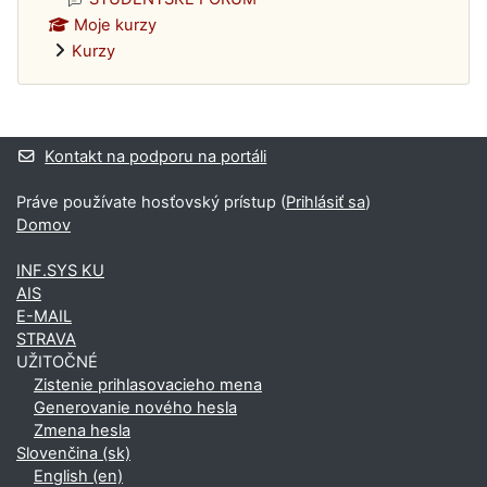
Moje kurzy
Kurzy
Dodatočné bloky
Kontakt na podporu na portáli
Práve používate hosťovský prístup (
Prihlásiť sa
)
Domov
INF.SYS KU
AIS
E-MAIL
STRAVA
UŽITOČNÉ
Zistenie prihlasovacieho mena
Generovanie nového hesla
Zmena hesla
Slovenčina ‎(sk)‎
English ‎(en)‎