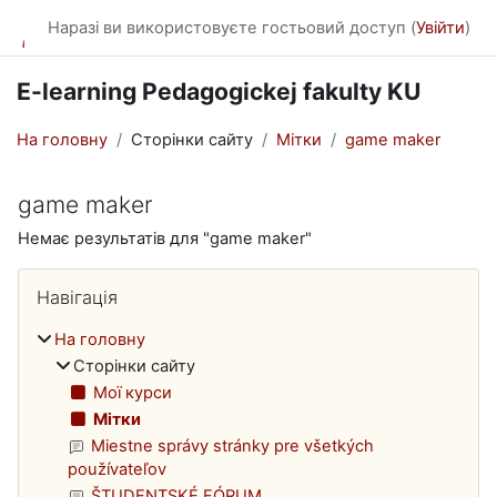
Перейти до головного вмісту
Наразі ви використовуєте гостьовий доступ (
Увійти
)
E-learning Pedagogickej fakulty KU
На головну
Сторінки сайту
Мітки
game maker
game maker
Немає результатів для "game maker"
Блоки
Пропустити Навігація
Навігація
На головну
Сторінки сайту
Мої курси
Мітки
Miestne správy stránky pre všetkých
používateľov
ŠTUDENTSKÉ FÓRUM