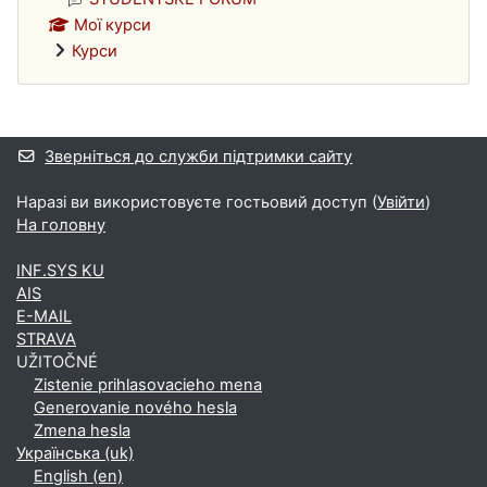
Мої курси
Курси
Додаткові блоки
Зверніться до служби підтримки сайту
Наразі ви використовуєте гостьовий доступ (
Увійти
)
На головну
INF.SYS KU
AIS
E-MAIL
STRAVA
UŽITOČNÉ
Zistenie prihlasovacieho mena
Generovanie nového hesla
Zmena hesla
Українська ‎(uk)‎
English ‎(en)‎