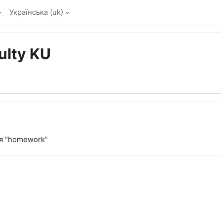
Українська ‎(uk)‎
ulty KU
ля "homework"