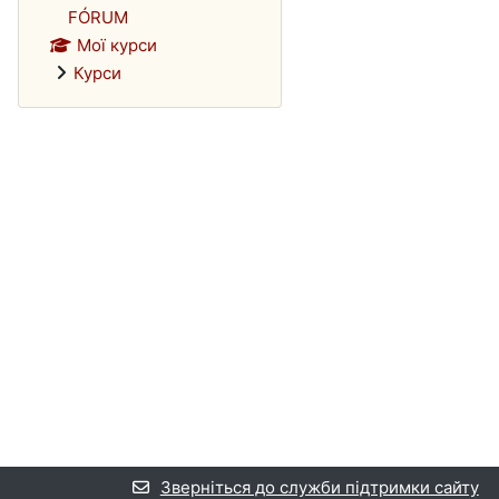
FÓRUM
Мої курси
Курси
Зверніться до служби підтримки сайту