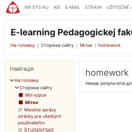
Перейти до головного вмісту
INF.SYS KU
AIS
E-MAIL
STRAVA
UŽITOČNÉ
E-learning Pedagogickej fak
На головну
Сторінки сайту
Мітки
homework
Блоки
Пропустити Навігація
Навігація
homework
На головну
Немає результатів д
Сторінки сайту
Мої курси
Мітки
Miestne správy
stránky pre všetkých
používateľov
ŠTUDENTSKÉ