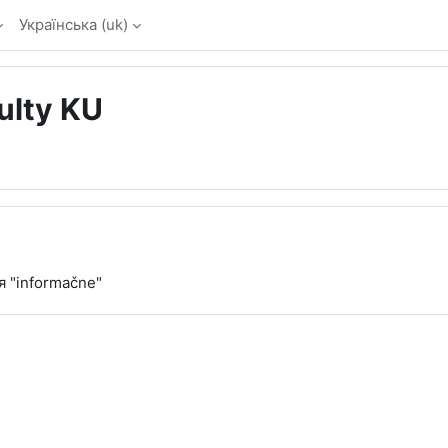
Українська ‎(uk)‎
ulty KU
я "informačne"