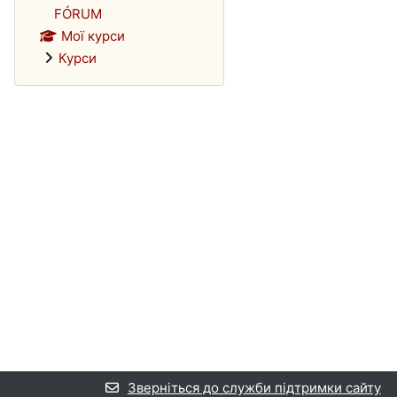
FÓRUM
Мої курси
Курси
Зверніться до служби підтримки сайту