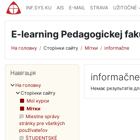
Перейти до головного вмісту
INF.SYS KU
AIS
E-MAIL
STRAVA
UŽITOČNÉ
E-learning Pedagogickej fak
На головну
Сторінки сайту
Мітки
informačne
Блоки
Пропустити Навігація
Навігація
informačne
На головну
Немає результатів дл
Сторінки сайту
Мої курси
Мітки
Miestne správy
stránky pre všetkých
používateľov
ŠTUDENTSKÉ