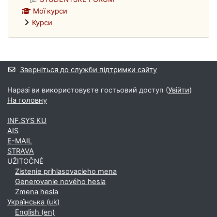
Мої курси
Курси
Додаткові блоки
Зверніться до служби підтримки сайту
Наразі ви використовуєте гостьовий доступ (
Увійти
)
На головну
INF.SYS KU
AIS
E-MAIL
STRAVA
UŽITOČNÉ
Zistenie prihlasovacieho mena
Generovanie nového hesla
Zmena hesla
Українська ‎(uk)‎
English ‎(en)‎