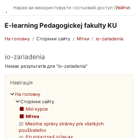
Перейти до головного вмісту
Наразі ви використовуєте гостьовий доступ (
Увійти
)
E-learning Pedagogickej fakulty KU
На головну
Сторінки сайту
Мітки
io-zariadenia
io-zariadenia
Немає результатів для "io-zariadenia"
Блоки
Пропустити Навігація
Навігація
На головну
Сторінки сайту
Мої курси
Мітки
Miestne správy stránky pre všetkých
používateľov
ŠTUDENTSKÉ FÓRUM