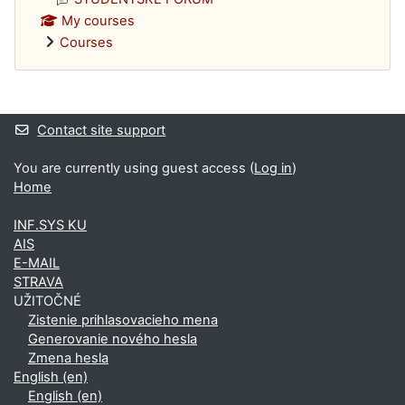
My courses
Courses
Supplementary blocks
Contact site support
You are currently using guest access (
Log in
)
Home
INF.SYS KU
AIS
E-MAIL
STRAVA
UŽITOČNÉ
Zistenie prihlasovacieho mena
Generovanie nového hesla
Zmena hesla
English ‎(en)‎
English ‎(en)‎