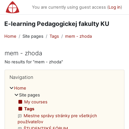
Skip to main content
You are currently using guest access (
Log in
)
E-learning Pedagogickej fakulty KU
Home
Site pages
Tags
mem - zhoda
mem - zhoda
No results for "mem - zhoda"
Blocks
Skip Navigation
Navigation
Home
Site pages
My courses
Tags
Miestne správy stránky pre všetkých
používateľov
ŠTUDENTSKÉ FÓRUM