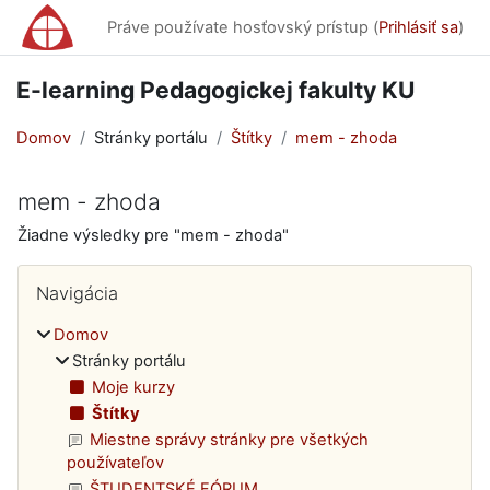
Preskočiť na hlavný obsah
Práve používate hosťovský prístup (
Prihlásiť sa
)
E-learning Pedagogickej fakulty KU
Domov
Stránky portálu
Štítky
mem - zhoda
mem - zhoda
Žiadne výsledky pre "mem - zhoda"
Bloky
Preskočiť Navigácia
Navigácia
Domov
Stránky portálu
Moje kurzy
Štítky
Miestne správy stránky pre všetkých
používateľov
ŠTUDENTSKÉ FÓRUM