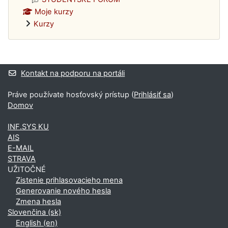
Moje kurzy
Kurzy
Dodatočné bloky
Kontakt na podporu na portáli
Práve používate hosťovský prístup (
Prihlásiť sa
)
Domov
INF.SYS KU
AIS
E-MAIL
STRAVA
UŽITOČNÉ
Zistenie prihlasovacieho mena
Generovanie nového hesla
Zmena hesla
Slovenčina ‎(sk)‎
English ‎(en)‎