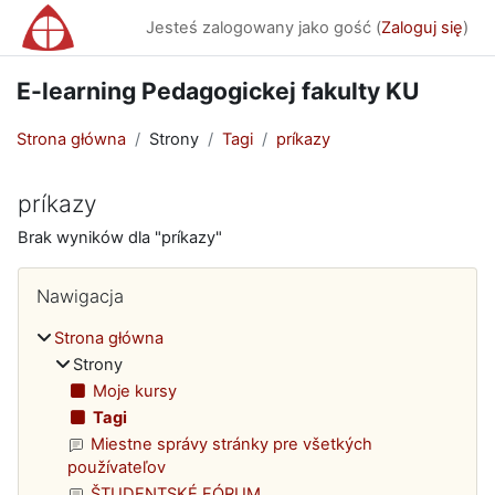
Przejdź do głównej zawartości
Jesteś zalogowany jako gość (
Zaloguj się
)
E-learning Pedagogickej fakulty KU
Strona główna
Strony
Tagi
príkazy
príkazy
Brak wyników dla "príkazy"
Bloki
Pomiń Nawigacja
Nawigacja
Strona główna
Strony
Moje kursy
Tagi
Miestne správy stránky pre všetkých
používateľov
ŠTUDENTSKÉ FÓRUM