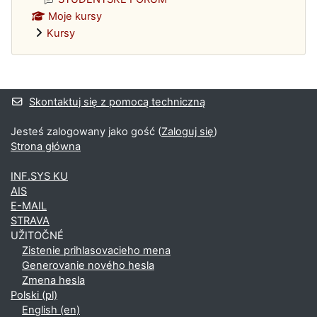
Moje kursy
Kursy
Bloki uzupełniające
Skontaktuj się z pomocą techniczną
Jesteś zalogowany jako gość (
Zaloguj się
)
Strona główna
INF.SYS KU
AIS
E-MAIL
STRAVA
UŽITOČNÉ
Zistenie prihlasovacieho mena
Generovanie nového hesla
Zmena hesla
Polski ‎(pl)‎
English ‎(en)‎