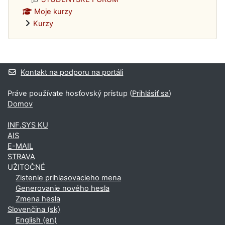
Moje kurzy
Kurzy
Dodatočné bloky
Kontakt na podporu na portáli
Práve používate hosťovský prístup (
Prihlásiť sa
)
Domov
INF.SYS KU
AIS
E-MAIL
STRAVA
UŽITOČNÉ
Zistenie prihlasovacieho mena
Generovanie nového hesla
Zmena hesla
Slovenčina ‎(sk)‎
English ‎(en)‎