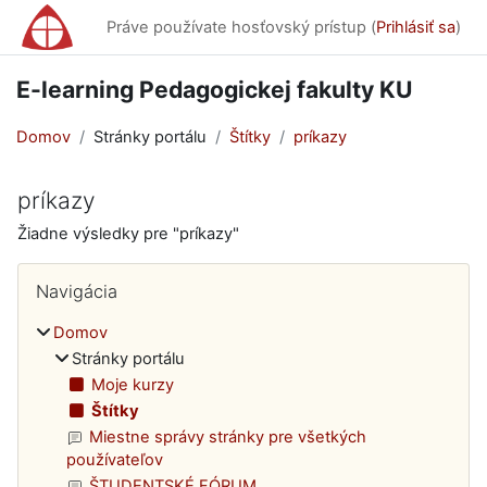
Preskočiť na hlavný obsah
Práve používate hosťovský prístup (
Prihlásiť sa
)
E-learning Pedagogickej fakulty KU
Domov
Stránky portálu
Štítky
príkazy
príkazy
Žiadne výsledky pre "príkazy"
Bloky
Preskočiť Navigácia
Navigácia
Domov
Stránky portálu
Moje kurzy
Štítky
Miestne správy stránky pre všetkých
používateľov
ŠTUDENTSKÉ FÓRUM