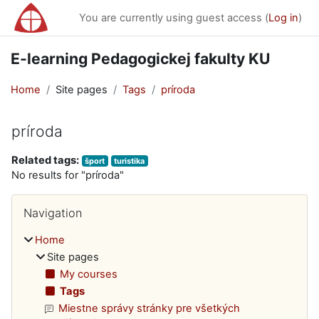
Skip to main content
You are currently using guest access (
Log in
)
E-learning Pedagogickej fakulty KU
Home
Site pages
Tags
príroda
príroda
Related tags:
šport
turistika
No results for "príroda"
Blocks
Skip Navigation
Navigation
Home
Site pages
My courses
Tags
Miestne správy stránky pre všetkých