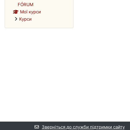
FÓRUM
Мої курси
Курси
Зверніться до служби підтримки сайту