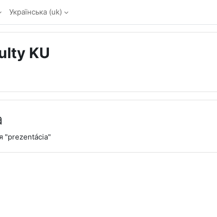
Українська ‎(uk)‎
ulty KU
a
 "prezentácia"