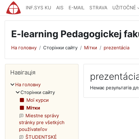
Перейти до головного вмісту
INF.SYS KU
AIS
E-MAIL
STRAVA
UŽITOČNÉ
E-learning Pedagogickej fak
На головну
Сторінки сайту
Мітки
prezentácia
Блоки
Пропустити Навігація
Навігація
prezentáci
На головну
Немає результатів для
Сторінки сайту
Мої курси
Мітки
Miestne správy
stránky pre všetkých
používateľov
ŠTUDENTSKÉ