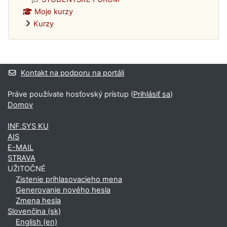
Moje kurzy
Kurzy
Dodatočné bloky
Kontakt na podporu na portáli
Práve používate hosťovský prístup (
Prihlásiť sa
)
Domov
INF.SYS KU
AIS
E-MAIL
STRAVA
UŽITOČNÉ
Zistenie prihlasovacieho mena
Generovanie nového hesla
Zmena hesla
Slovenčina ‎(sk)‎
English ‎(en)‎