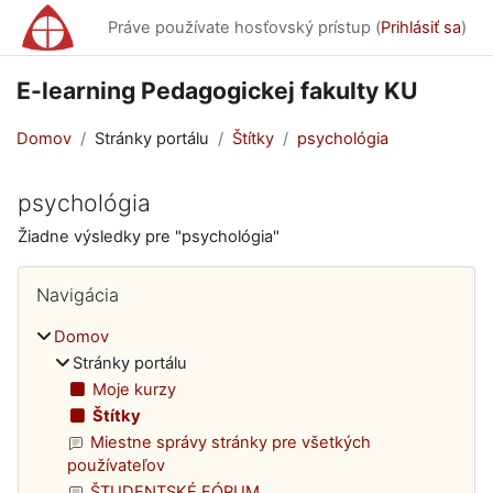
Preskočiť na hlavný obsah
Práve používate hosťovský prístup (
Prihlásiť sa
)
E-learning Pedagogickej fakulty KU
Domov
Stránky portálu
Štítky
psychológia
psychológia
Žiadne výsledky pre "psychológia"
Bloky
Preskočiť Navigácia
Navigácia
Domov
Stránky portálu
Moje kurzy
Štítky
Miestne správy stránky pre všetkých
používateľov
ŠTUDENTSKÉ FÓRUM