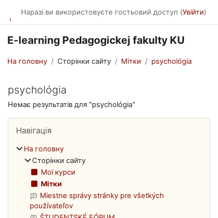
Перейти до головного вмісту
Наразі ви використовуєте гостьовий доступ (
Увійти
)
E-learning Pedagogickej fakulty KU
На головну
Сторінки сайту
Мітки
psychológia
psychológia
Немає результатів для "psychológia"
Блоки
Пропустити Навігація
Навігація
На головну
Сторінки сайту
Мої курси
Мітки
Miestne správy stránky pre všetkých
používateľov
ŠTUDENTSKÉ FÓRUM