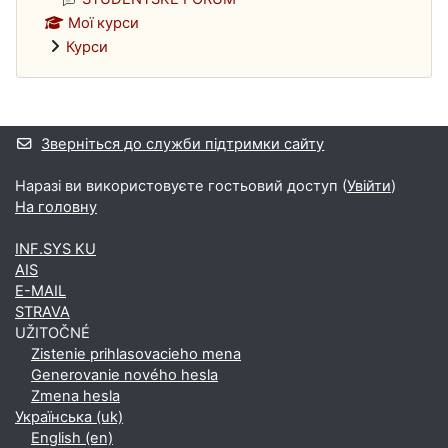
Мої курси
Курси
Додаткові блоки
Зверніться до служби підтримки сайту
Наразі ви використовуєте гостьовий доступ (
Увійти
)
На головну
INF.SYS KU
AIS
E-MAIL
STRAVA
UŽITOČNÉ
Zistenie prihlasovacieho mena
Generovanie nového hesla
Zmena hesla
Українська ‎(uk)‎
English ‎(en)‎