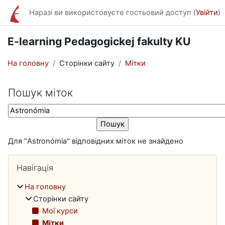
Перейти до головного вмісту
Наразі ви використовуєте гостьовий доступ (
Увійти
)
E-learning Pedagogickej fakulty KU
На головну
Сторінки сайту
Мітки
Пошук міток
Пошук міток
Для "Astronómia" відповідних міток не знайдено
Блоки
Пропустити Навігація
Навігація
На головну
Сторінки сайту
Мої курси
Мітки