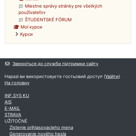
Miestne správy stránky pre všetkých
používateľov
ŠTUDENTSKÉ FÓRUM
Мої курси
Курси
Додаткові блоки
Зверніться до служби підтримки сайту
Наразі ви використовуєте гостьовий доступ (
Увійти
)
На головну
INF.SYS KU
AIS
E-MAIL
STRAVA
UŽITOČNÉ
Zistenie prihlasovacieho mena
Generovanie nového hesla