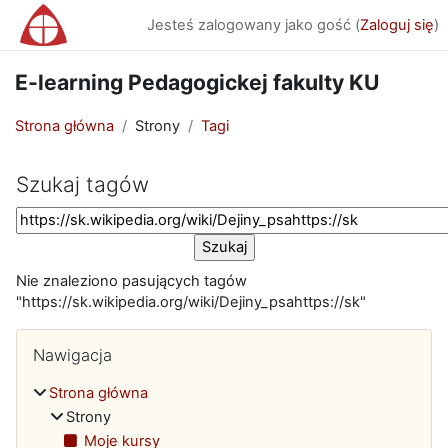
Przejdź do głównej zawartości
Jesteś zalogowany jako gość (
Zaloguj się
)
E-learning Pedagogickej fakulty KU
Strona główna
Strony
Tagi
Szukaj tagów
Szukaj tagów
Nie znaleziono pasujących tagów
"https://sk.wikipedia.org/wiki/Dejiny_psahttps://sk"
Bloki
Pomiń Nawigacja
Nawigacja
Strona główna
Strony
Moje kursy