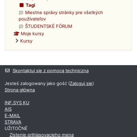
Tagi
Miestne správy stránky pre všetkých
používateľov
ŠTUDENTSKÉ FÓRUM
Moje kursy
Kursy
Bloki uzupełniające
Skontaktuj się z pomocą techniczną
Jesteś zalogowany jako gość (
Zaloguj się
)
Strona główna
INF.SYS KU
AIS
E-MAIL
STRAVA
UŽITOČNÉ
Zistenie prihlasovacieho mena