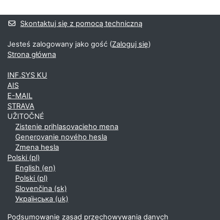
Bloki
Bloki uzupełniające
Skontaktuj się z pomocą techniczną
Jesteś zalogowany jako gość (
Zaloguj się
)
Strona główna
INF.SYS KU
AIS
E-MAIL
STRAVA
UŽITOČNÉ
Zistenie prihlasovacieho mena
Generovanie nového hesla
Zmena hesla
Polski ‎(pl)‎
English ‎(en)‎
Polski ‎(pl)‎
Slovenčina ‎(sk)‎
Українська ‎(uk)‎
Podsumowanie zasad przechowywania danych