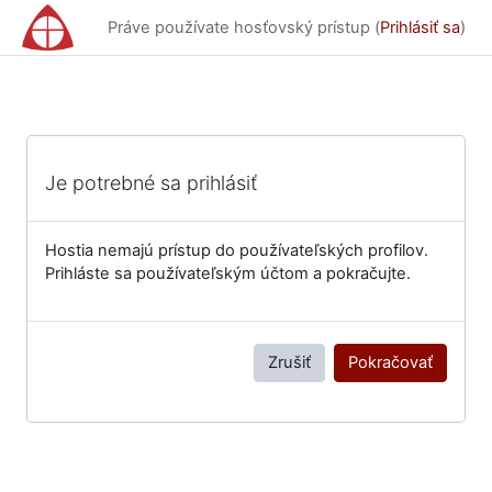
Preskočiť na hlavný obsah
Práve používate hosťovský prístup (
Prihlásiť sa
)
Je potrebné sa prihlásiť
Hostia nemajú prístup do používateľských profilov.
Prihláste sa používateľským účtom a pokračujte.
Zrušiť
Pokračovať
Bloky