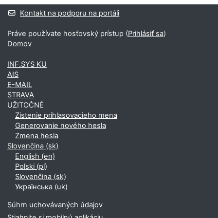
Dodatočné bloky
Kontakt na podporu na portáli
Práve používate hosťovský prístup (
Prihlásiť sa
)
Domov
INF.SYS KU
AIS
E-MAIL
STRAVA
UŽITOČNÉ
Zistenie prihlasovacieho mena
Generovanie nového hesla
Zmena hesla
Slovenčina ‎(sk)‎
English ‎(en)‎
Polski ‎(pl)‎
Slovenčina ‎(sk)‎
Українська ‎(uk)‎
Súhrn uchovávaných údajov
Stiahnite si mobilnú aplikáciu