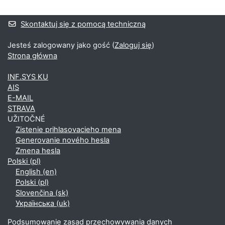
Bloki
Bloki uzupełniające
Skontaktuj się z pomocą techniczną
Jesteś zalogowany jako gość (
Zaloguj się
)
Strona główna
INF.SYS KU
AIS
E-MAIL
STRAVA
UŽITOČNÉ
Zistenie prihlasovacieho mena
Generovanie nového hesla
Zmena hesla
Polski ‎(pl)‎
English ‎(en)‎
Polski ‎(pl)‎
Slovenčina ‎(sk)‎
Українська ‎(uk)‎
Podsumowanie zasad przechowywania danych