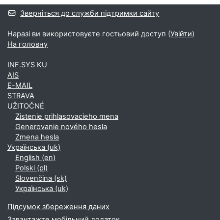
Додаткові блоки
Зверніться до служби підтримки сайту
Наразі ви використовуєте гостьовий доступ (
Увійти
)
На головну
INF.SYS KU
AIS
E-MAIL
STRAVA
UŽITOČNÉ
Zistenie prihlasovacieho mena
Generovanie nového hesla
Zmena hesla
Українська ‎(uk)‎
English ‎(en)‎
Polski ‎(pl)‎
Slovenčina ‎(sk)‎
Українська ‎(uk)‎
Підсумок збереження даних
Завантажте мобільний додаток