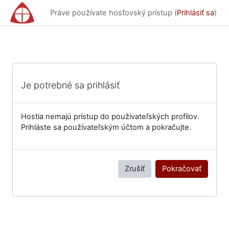
Preskočiť na hlavný obsah
Práve používate hosťovský prístup (
Prihlásiť sa
)
Je potrebné sa prihlásiť
Hostia nemajú prístup do používateľských profilov.
Prihláste sa používateľským účtom a pokračujte.
Zrušiť
Pokračovať
Bloky