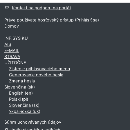
Dodatočné bloky
Kontakt na podporu na portáli
Práve používate hosťovský prístup (
Prihlásiť sa
)
Domov
INF.SYS KU
AIS
E-MAIL
STRAVA
UŽITOČNÉ
Zistenie prihlasovacieho mena
Generovanie nového hesla
Zmena hesla
Slovenčina ‎(sk)‎
English ‎(en)‎
Polski ‎(pl)‎
Slovenčina ‎(sk)‎
Українська ‎(uk)‎
Súhrn uchovávaných údajov
Stiahnite si mobilnú aplikáciu